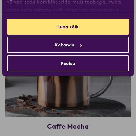
võivad seda kombineerida muu teabega, mida
Choco ICE
olete neile esitanud või mida nad on kogunud
teiepoolse teenuste kasutamise käigus.
Luba kõik
Kohanda
Keeldu
Caffe Mocha