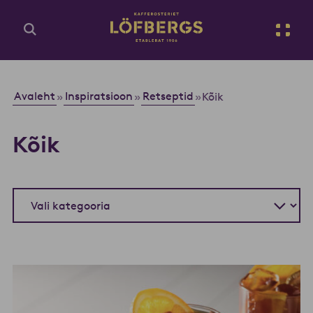
Ava põhisisu
Et
Sisesta otsingupäring...
Avaleht
Inspiratsioon
Retseptid
»
»
»
Kõik
Kõik