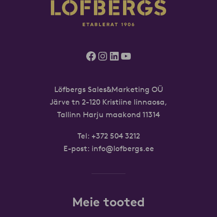
Facebook
Instagram
LinkedIn
YouTube
Löfbergs Sales&Marketing OÜ
Järve tn 2-120 Kristiine linnaosa,
Tallinn Harju maakond 11314
Tel:
+372 504 3212
E-post:
info@lofbergs.ee
Meie tooted