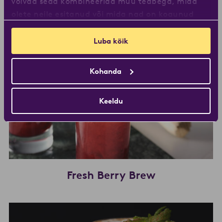
võivad seda kombineerida muu teabega, mida
olete neile esitanud või mida nad on kogunud
teiepoolse teenuste kasutamise käigus.
Luba kõik
Kohanda
Keeldu
Fresh Berry Brew