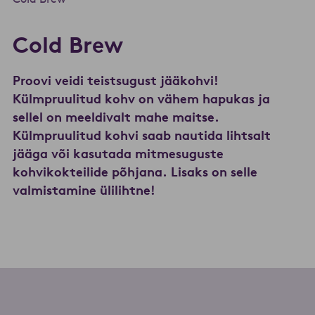
Cold Brew
Proovi veidi teistsugust jääkohvi!
Külmpruulitud kohv on vähem hapukas ja
sellel on meeldivalt mahe maitse.
Külmpruulitud kohvi saab nautida lihtsalt
jääga või kasutada mitmesuguste
kohvikokteilide põhjana. Lisaks on selle
valmistamine ülilihtne!