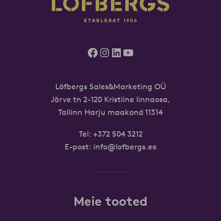
Facebook
Instagram
LinkedIn
YouTube
Löfbergs Sales&Marketing OÜ
Järve tn 2-120 Kristiine linnaosa,
Tallinn Harju maakond 11314
Tel:
+372 504 3212
E-post:
info@lofbergs.ee
Meie tooted