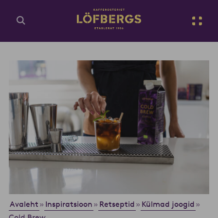
Ava põhisisu
Et
Sisesta otsingupäring...
Avaleht
Inspiratsioon
Retseptid
Külmad joogid
»
»
»
»
Cold Brew