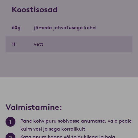
Koostisosad
60
g
jämeda jahvatusega kohvi
1
l
vett
Valmistamine:
Pane kohvipuru sobivasse anumasse, vala peale
külm vesi ja sega korralikult
Kata anum kaane või toidukilega ja hoia