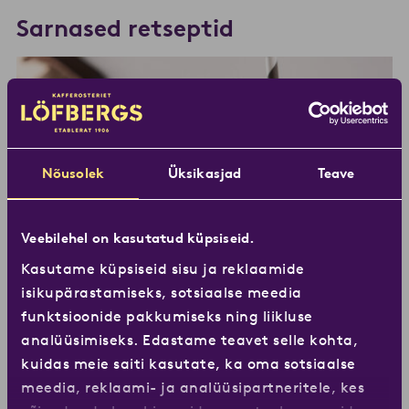
Sarnased retseptid
Nõusolek
Üksikasjad
Teave
Veebilehel on kasutatud küpsiseid.
Kasutame küpsiseid sisu ja reklaamide
isikupärastamiseks, sotsiaalse meedia
funktsioonide pakkumiseks ning liikluse
analüüsimiseks. Edastame teavet selle kohta,
kuidas meie saiti kasutate, ka oma sotsiaalse
Cold Brew Apple
meedia, reklaami- ja analüüsipartneritele, kes