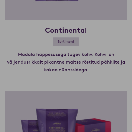
Continental
Sortiment
Madala happesusega tugev kohv. Kohvil on
väljendusrikkalt pikantne maitse röstitud pähklite ja
kakao nüanssidega.
Loe lähemalt Conti