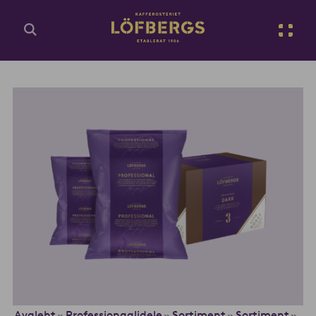
Ava põhisisu
Et
Sisesta otsingupäring...
Avaleht
Professionaalidele
Sortiment
Sortiment
»
»
»
»