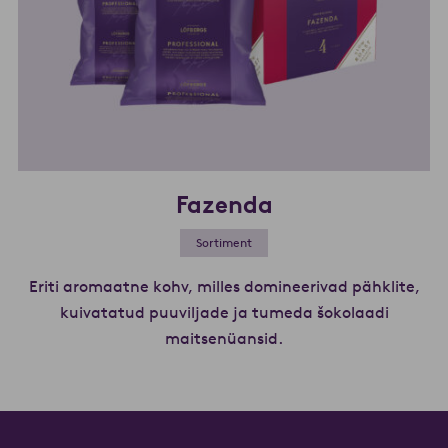
Fazenda
Sortiment
Eriti aromaatne kohv, milles domineerivad pähklite,
kuivatatud puuviljade ja tumeda šokolaadi
maitsenüansid.
Loe lähemalt Fazend