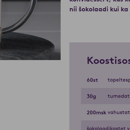
nii šokolaadi kui k
Koostiso
60
st
topeltes
30
g
tumedat 
200
msk
vahustat
šokolaadikastet võ