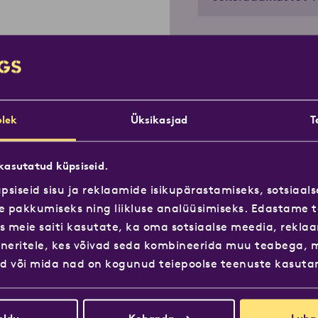
Valmistamin
lek
Üksikasjad
T
Vala klaasi külj
 kasutatud küpsiseid.
keerutades
siseid sisu ja reklaamide isikupärastamiseks, sotsiaal
Murra šokolaad t
e pakkumiseks ning liikluse analüüsimiseks. Edastame t
s meie saiti kasutate, ka oma sotsiaalse meedia, reklaa
Valmista topelt
neritele, kes võivad seda kombineerida muu teabega, m
ud või mida nad on kogunud teiepoolse teenuste kasuta
Vahusta piim ja 
Serveerimiseks l