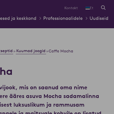
Kontakt
Et
esed ja keskkond
Professionaalidele
Uudiseid
tseptid
Kuumad joogid
»
»
Caffe Mocha
cha
vijook, mis on saanud oma nime
ere ääres asuva Mocha sadamalinna
misest luksuslikum ja rammusam
angele ja maitsvale kohvile on lisatud