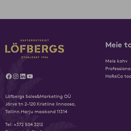
Meie t
Meie kohv
Professiona
Facebook
Instagram
LinkedIn
YouTube
HoReCa too
Löfbergs Sales&Marketing OÜ
Järve tn 2-120 Kristiine linnaosa,
Tallinn Harju maakond 11314
Tel:
+372 504 3212