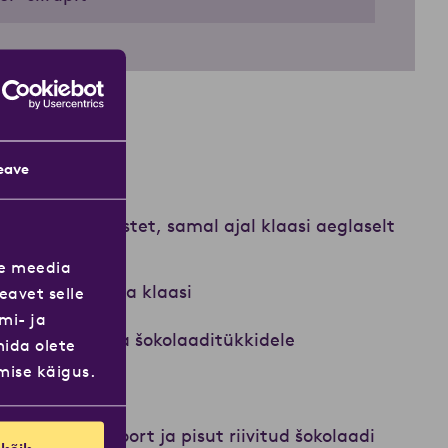
e:
eave
ele šokolaadikastet, samal ajal klaasi aeglaselt
se meedia
ükkideks ja lisa klaasi
eavet selle
mi- ja
espresso ja vala šokolaaditükkidele
ida olete
mise käigus.
vala klaas täis
isa kiht vahukoort ja pisut riivitud šokolaadi