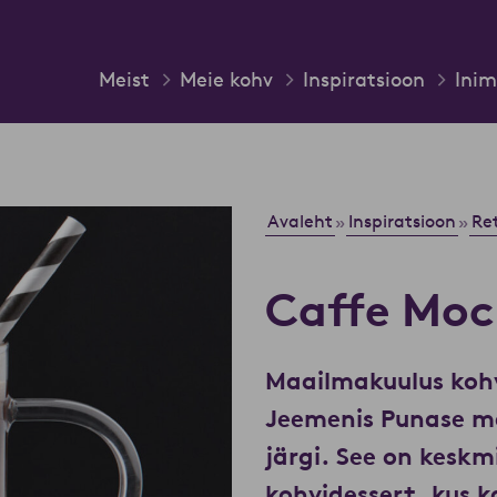
Meist
Meie kohv
Inspiratsioon
Inim
Avaleht
Inspiratsioon
Re
»
»
Caffe Mo
Maailmakuulus koh
Jeemenis Punase m
järgi. See on kesk
kohvidessert, kus k