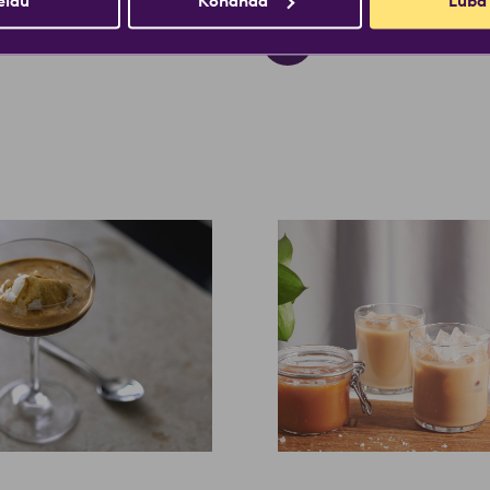
eldu
Kohanda
Luba
Naudi!