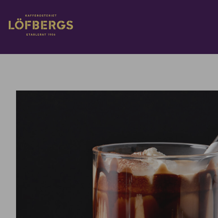
Ava põhisisu
Sisesta otsingupäring...