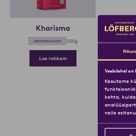
Kharisma
500g
Jahvatatud kohv
Nõuso
Loe rohkem
Veebilehel on
Kasutame küp
funktsioonid
kohta, kuida
analüüsipart
neile esitan