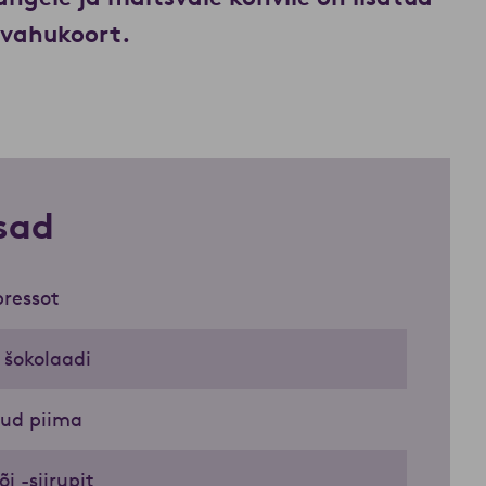
a vahukoort.
sad
pressot
šokolaadi
ud piima
i -siirupit